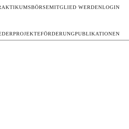
RAKTIKUMSBÖRSE
MITGLIED WERDEN
LOGIN
haften und Gedenkstätten
EDER
PROJEKTE
FÖRDERUNG
PUBLIKATIONEN