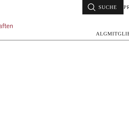
SUCHE
P
ALG - Arbeitsgemeinschaft Literarischer Gesellsc
ALG
MITGLI