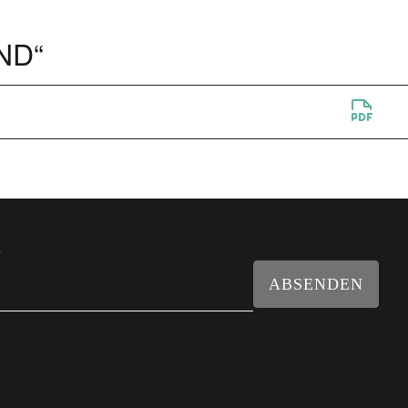
ND“
.
ABSENDEN