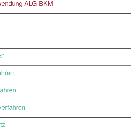
erwendung ALG-BKM
en
ahren
fahren
verfahren
tz