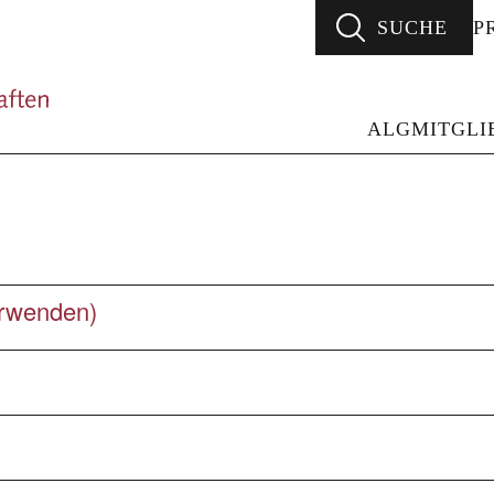
SUCHE
P
ALG - Arbeitsgemeinschaft Literarischer Gesellsc
ALG
MITGLI
erwenden)