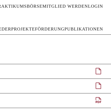
RAKTIKUMSBÖRSE
MITGLIED WERDEN
LOGIN
haften und Gedenkstätten
EDER
PROJEKTE
FÖRDERUNG
PUBLIKATIONEN