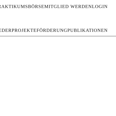
RAKTIKUMSBÖRSE
MITGLIED WERDEN
LOGIN
haften und Gedenkstätten
EDER
PROJEKTE
FÖRDERUNG
PUBLIKATIONEN