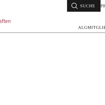
SUCHE
P
ALG - Arbeitsgemeinschaft Literarischer Gesellsc
ALG
MITGLI