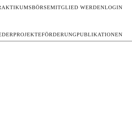
RAKTIKUMSBÖRSE
MITGLIED WERDEN
LOGIN
haften und Gedenkstätten
EDER
PROJEKTE
FÖRDERUNG
PUBLIKATIONEN