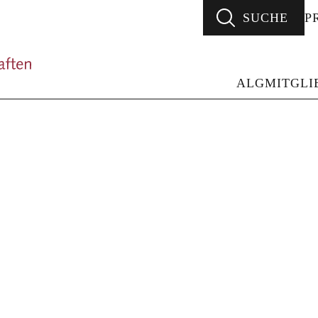
SUCHE
P
ALG - Arbeitsgemeinschaft Literarischer Gesellsc
ALG
MITGLI