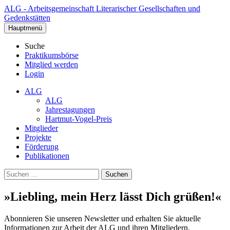
Zum
ALG - Arbeitsgemeinschaft Literarischer Gesellschaften und
Inhalt
Gedenkstätten
springen
Hauptmenü
Suche
Praktikumsbörse
Mitglied werden
Login
ALG
ALG
Jahrestagungen
Hartmut-Vogel-Preis
Mitglieder
Projekte
Förderung
Publikationen
Suchen
nach:
»Liebling, mein Herz lässt Dich grüßen!«
Abonnieren Sie unseren Newsletter und erhalten Sie aktuelle
Informationen zur Arbeit der ALG und ihren Mitgliedern.