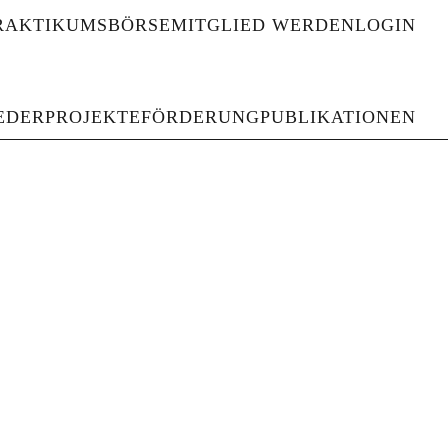
RAKTIKUMSBÖRSE
MITGLIED WERDEN
LOGIN
haften und Gedenkstätten
EDER
PROJEKTE
FÖRDERUNG
PUBLIKATIONEN