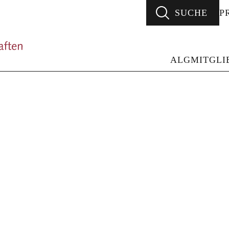
SUCHE
P
ALG - Arbeitsgemeinschaft Literarischer Gesellsc
ALG
MITGLI