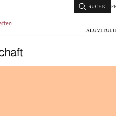
SUCHE
P
ALG - Arbeitsgemeinschaft Literarischer Gesellsc
ALG
MITGLI
chaft