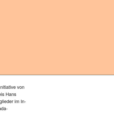
itiative von
eis Hans
lieder im In-
ada-