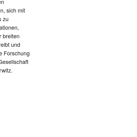
en
n, sich mit
s zu
ationen,
 breiten
eibt und
che Forschung
esellschaft
witz.