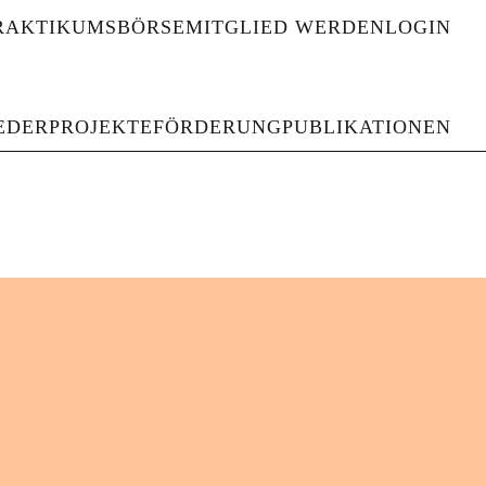
RAKTIKUMSBÖRSE
MITGLIED WERDEN
LOGIN
haften und Gedenkstätten
EDER
PROJEKTE
FÖRDERUNG
PUBLIKATIONEN